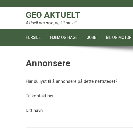
Skip
to
GEO AKTUELT
content
Aktuelt om mye, og litt om alt
FORSIDE
HJEM OG HAGE
JOBB
BIL OG MOTOR
Annonsere
Har du lyst til å annonsere på dette nettstedet?
Ta kontakt her:
Ditt navn