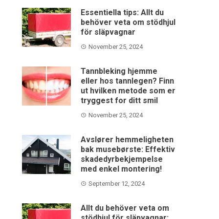
Essentiella tips: Allt du
behöver veta om stödhjul
för släpvagnar
November 25, 2024
Tannbleking hjemme
eller hos tannlegen? Finn
ut hvilken metode som er
tryggest for ditt smil
November 25, 2024
Avslører hemmeligheten
bak musebørste: Effektiv
skadedyrbekjempelse
med enkel montering!
September 12, 2024
Allt du behöver veta om
stödhjul för släpvagnar: