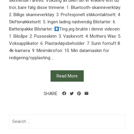
skinnende i årevis. Voksing av bilen din er enklere enn du
tror, ​​bare følg disse trinnene. 1. Bluetooth-skanneverktøy:
2. Billige skanneverktøy: 3. Profesjonelt stikkontaktsett: 4.
Skiftenøkkelsett: 5. Ingen lading nødvendig Bilstarter: 6.
Batteripakke Bilstarter:
Ting jeg brukte i denne videoen:
1. Bilsåpe: 2. Pusseskinn: 3. Vaskevott: 4. Mothers Wax: 5.
Voksapplikator: 6. Plastavløpsbeholder: 7. Sunn fornuft 8.
4k-kamera: 9. Minimikrofon: 10. Min datamaskin for
redigering/opplasting:...
Read More
SHARE
Search
for: