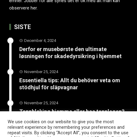
emner. Jobber for alle synes det er ok med alt man kan
observere her.
SISTE
December 4, 2024
Derfor er musebørste den ultimate
løsningen for skadedyrsikring i hjemmet
November 25, 2024
Essentiella tips: Allt du behöver veta om
stödhjul för släpvagnar
November 25, 2024
Tannbleking hjemme eller hos tannlegen?
Finn ut hvilken metode som er tryggest for
We use cookies on our website to give you the most
ditt smil
relevant experience by remembering your preferences and
repeat visits. By clicking “Accept All”, you consent to the use