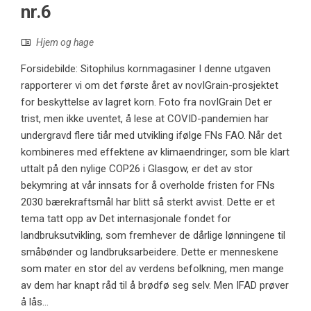
nr.6
Hjem og hage
Forsidebilde: Sitophilus kornmagasiner I denne utgaven
rapporterer vi om det første året av novIGrain-prosjektet
for beskyttelse av lagret korn. Foto fra novIGrain Det er
trist, men ikke uventet, å lese at COVID-pandemien har
undergravd flere tiår med utvikling ifølge FNs FAO. Når det
kombineres med effektene av klimaendringer, som ble klart
uttalt på den nylige COP26 i Glasgow, er det av stor
bekymring at vår innsats for å overholde fristen for FNs
2030 bærekraftsmål har blitt så sterkt avvist. Dette er et
tema tatt opp av Det internasjonale fondet for
landbruksutvikling, som fremhever de dårlige lønningene til
småbønder og landbruksarbeidere. Dette er menneskene
som mater en stor del av verdens befolkning, men mange
av dem har knapt råd til å brødfø seg selv. Men IFAD prøver
å lås...