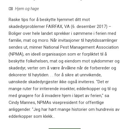
Hjem og hage
Raske tips for å beskytte hjemmet ditt mot
skadedyrproblemer FAIRFAX, VA (6. desember 2017) –
Boliger over hele landet sprekker i sømmene i ferien med
familie, mat og moro. Når invitasjoner til høytidssamlinger
sendes ut, minner National Pest Management Association
(NPMA), en ideell organisasjon som er forpliktet til å
beskytte folkehelsen, mat og eiendom mot sykdommer og
skadedyr, verter om å være årvåkne når de forbereder og
dekorerer til høytiden. . . for å sikre at unnvikende,
uønskede skadedyrgjester ikke også inviteres. "Det er
mange ruter for irriterende insekter, edderkopper og til og
med gnagere for å invadere hjem i løpet av ferien," sa
Cindy Mannes, NPMAs visepresident for offentlige
anliggender. "Jeg har hørt mange historier om hundrevis av
edderkopper som klekk...