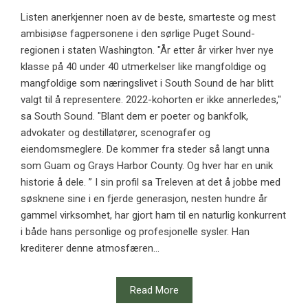
Listen anerkjenner noen av de beste, smarteste og mest
ambisiøse fagpersonene i den sørlige Puget Sound-
regionen i staten Washington. "År etter år virker hver nye
klasse på 40 under 40 utmerkelser like mangfoldige og
mangfoldige som næringslivet i South Sound de har blitt
valgt til å representere. 2022-kohorten er ikke annerledes,"
sa South Sound. "Blant dem er poeter og bankfolk,
advokater og destillatører, scenografer og
eiendomsmeglere. De kommer fra steder så langt unna
som Guam og Grays Harbor County. Og hver har en unik
historie å dele. ” I sin profil sa Treleven at det å jobbe med
søsknene sine i en fjerde generasjon, nesten hundre år
gammel virksomhet, har gjort ham til en naturlig konkurrent
i både hans personlige og profesjonelle sysler. Han
krediterer denne atmosfæren...
Read More