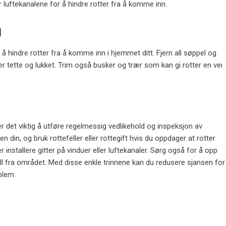
r luftekanalene for å hindre rotter fra å komme inn.
g
å hindre rotter fra å komme inn i hjemmet ditt. Fjern all søppel og
er tette og lukket. Trim også busker og trær som kan gi rotter en vei
, er det viktig å utføre regelmessig vedlikehold og inspeksjon av
en din, og bruk rottefeller eller rottegift hvis du oppdager at rotter
 installere gitter på vinduer eller luftekanaler. Sørg også for å opp
all fra området. Med disse enkle trinnene kan du redusere sjansen for
blem
.