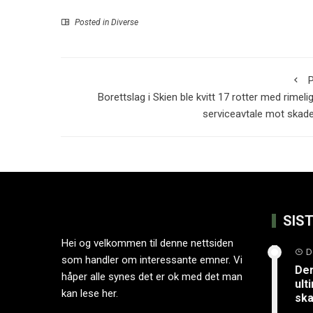
Posted in
Diverse
P
Borettslag i Skien ble kvitt 17 rotter med rimeli
serviceavtale mot skad
SIS
Hei og velkommen til denne nettsiden
D
som handler om interessante emner. Vi
Der
håper alle synes det er ok med det man
ult
kan lese her.
ska