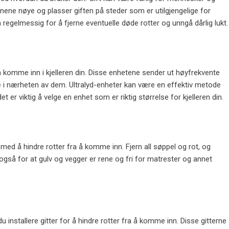
sjonene nøye og plasser giften på steder som er utilgjengelige for
 regelmessig for å fjerne eventuelle døde rotter og unngå dårlig lukt.
 å komme inn i kjelleren din. Disse enhetene sender ut høyfrekvente
ære i nærheten av dem. Ultralyd-enheter kan være en effektiv metode
et er viktig å velge en enhet som er riktig størrelse for kjelleren din.
med å hindre rotter fra å komme inn. Fjern all søppel og rot, og
g også for at gulv og vegger er rene og fri for matrester og annet
 du installere gitter for å hindre rotter fra å komme inn. Disse gitterne