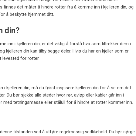
 finnes det måter å hindre rotter fra å komme inn i kjelleren din, og
s for å beskytte hjemmet ditt.
en din?
e inn i kjelleren din, er det viktig å forstå hva som tiltrekker dem i
 kjelleren din kan tilby begge deler. Hvis du har en kjeller som er
t levested for rotter.
n i kjelleren din, må du først inspisere kjelleren din for å se om det
 Du bør sjekke alle steder hvor rør, avløp eller kabler går inn i
nger med tetningsmasse eller stålull for å hindre at rotter kommer inn.
lde denne tilstanden ved å utføre regelmessig vedlikehold. Du bør sørge