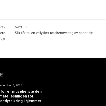
rev
Next
gere
Slik får du en vellykket totalrenovering av badet ditt
edyr
TE
ecember 4, 2024
for er musebørste den
imate løsningen for
dedyrsikring i hjemmet