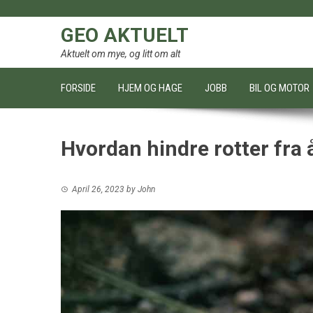
Skip
to
GEO AKTUELT
content
Aktuelt om mye, og litt om alt
FORSIDE
HJEM OG HAGE
JOBB
BIL OG MOTOR
Hvordan hindre rotter fra 
April 26, 2023
by
John