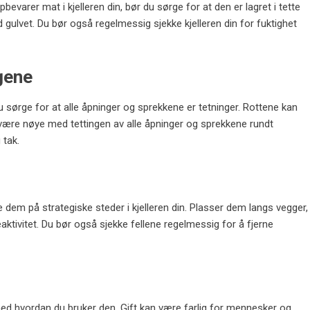
ppbevarer mat i kjelleren din, bør du sørge for at den er lagret i tette
 gulvet. Du bør også regelmessig sjekke kjelleren din for fuktighet
gene
du sørge for at alle åpninger og sprekkene er tetninger. Rottene kan
ære nøye med tettingen av alle åpninger og sprekkene rundt
 tak.
ere dem på strategiske steder i kjelleren din. Plasser dem langs vegger,
aktivitet. Du bør også sjekke fellene regelmessig for å fjerne
 med hvordan du bruker den. Gift kan være farlig for mennesker og