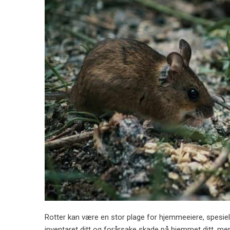
Rotter kan være en stor plage for hjemmeeiere, spesielt
inventaret ditt og forårsake skade på hjemmet ditt, me