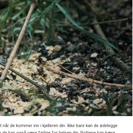
 når de kommer inn i kjelleren din. Ikke bare kan de ødelegge
n de kan også være farlige for helsen din. Rottene kan bære