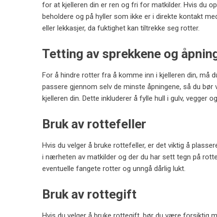
for at kjelleren din er ren og fri for matkilder. Hvis du o
beholdere og på hyller som ikke er i direkte kontakt med
eller lekkasjer, da fuktighet kan tiltrekke seg rotter.
Tetting av sprekkene og åpnin
For å hindre rotter fra å komme inn i kjelleren din, må 
passere gjennom selv de minste åpningene, så du bør v
kjelleren din. Dette inkluderer å fylle hull i gulv, vegger og
Bruk av rottefeller
Hvis du velger å bruke rottefeller, er det viktig å plass
i nærheten av matkilder og der du har sett tegn på rotte
eventuelle fangete rotter og unngå dårlig lukt.
Bruk av rottegift
Hvis du velger å bruke rottegift, bør du være forsiktig