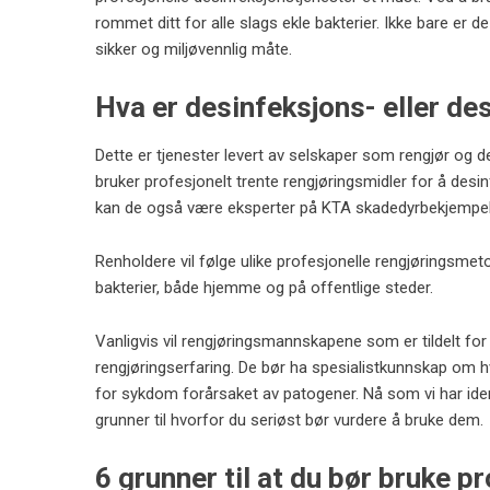
rommet ditt for alle slags ekle bakterier. Ikke bare er d
sikker og miljøvennlig måte.
Hva er desinfeksjons- eller de
Dette er tjenester levert av selskaper som rengjør og 
bruker profesjonelt trente rengjøringsmidler for å desi
kan de også være eksperter på KTA skadedyrbekjempel
Renholdere vil følge ulike profesjonelle rengjøringsme
bakterier, både hjemme og på offentlige steder.
Vanligvis vil rengjøringsmannskapene som er tildelt fo
rengjøringserfaring. De bør ha spesialistkunnskap om 
for sykdom forårsaket av patogener. Nå som vi har ident
grunner til hvorfor du seriøst bør vurdere å bruke dem.
6 grunner til at du bør bruke p