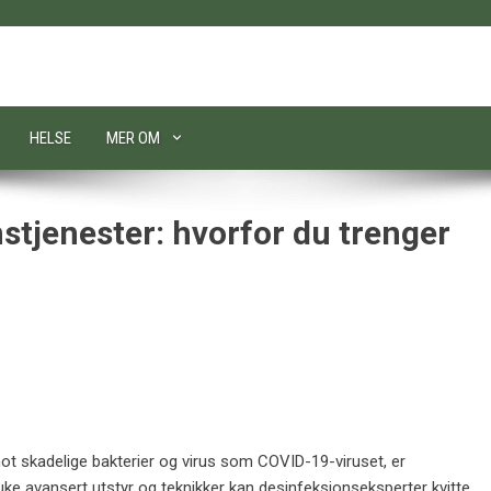
HELSE
MER OM
stjenester: hvorfor du trenger
mot skadelige bakterier og virus som COVID-19-viruset, er
uke avansert utstyr og teknikker kan desinfeksjonseksperter kvitte