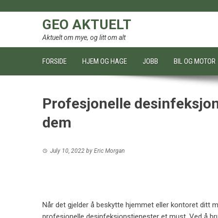
Skip
to
GEO AKTUELT
content
Aktuelt om mye, og litt om alt
FORSIDE
HJEM OG HAGE
JOBB
BIL OG MOTOR
Profesjonelle desinfeksjon
dem
July 10, 2022
by
Eric Morgan
Når det gjelder å beskytte hjemmet eller kontoret ditt 
profesjonelle desinfeksjonstjenester et must. Ved å br