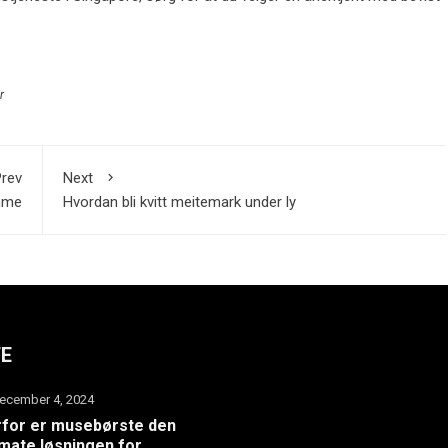
r
rev
Next
emme
Hvordan bli kvitt meitemark under ly
TE
ecember 4, 2024
for er musebørste den
imate løsningen for