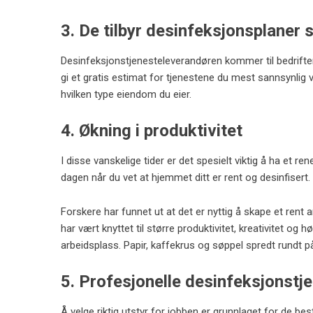
3. De tilbyr desinfeksjonsplaner
Desinfeksjonstjenesteleverandøren kommer til bedriften
gi et gratis estimat for tjenestene du mest sannsynlig v
hvilken type eiendom du eier.
4. Økning i produktivitet
I disse vanskelige tider er det spesielt viktig å ha et r
dagen når du vet at hjemmet ditt er rent og desinfiser
Forskere har funnet ut at det er nyttig å skape et rent
har vært knyttet til større produktivitet, kreativitet og
arbeidsplass. Papir, kaffekrus og søppel spredt rundt på 
5. Profesjonelle desinfeksjonstje
Å velge riktig utstyr for jobben er grunnlaget for de b