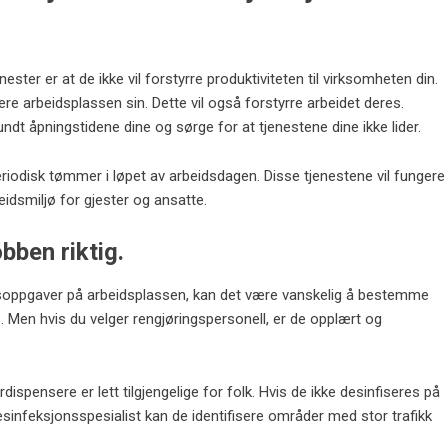
ster er at de ikke vil forstyrre produktiviteten til virksomheten din.
ere arbeidsplassen sin. Dette vil også forstyrre arbeidet deres.
ndt åpningstidene dine og sørge for at tjenestene dine ikke lider.
riodisk tømmer i løpet av arbeidsdagen. Disse tjenestene vil fungere
eidsmiljø for gjester og ansatte.
obben riktig.
gsoppgaver på arbeidsplassen, kan det være vanskelig å bestemme
s. Men hvis du velger rengjøringspersonell, er de opplært og
spensere er lett tilgjengelige for folk. Hvis de ikke desinfiseres på
desinfeksjonsspesialist kan de identifisere områder med stor trafikk