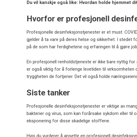
Du vil kanskje også like: Hvordan holde hjemmet d
Hvorfor er profesjonell desinf
Profesjonelle desinfeksjonstjenester er et must. COVID
gjelder å ta vare på deres helse og sikkerhet. I stedet 
på de som har ferdighetene og erfaringen til å gjøre jobb
En profesjonell renholdstjeneste er ikke bare nyttig for
er også viktig for å forlenge levetiden til virksomheten 
tryggheten de fortjener. Det vil også holde næringsei
Siste tanker
Profesjonelle desinfeksjonstjenester er viktige av mange g
bakterier og virus, som kan forårsake sykdom eller til 
eksponering for disse skadelige stoffene.
Hvis du vurderer å ansette en profesjonell desinfeksjon