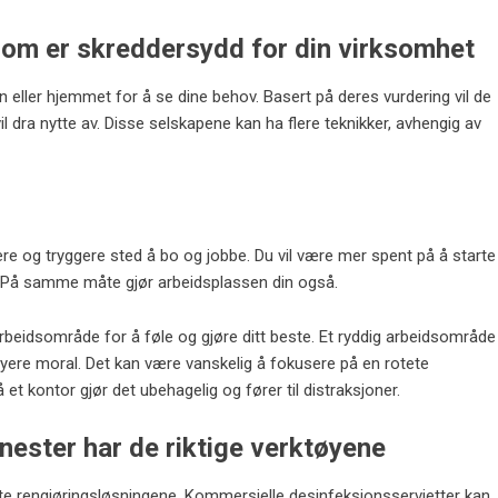
 som er skreddersydd for din virksomhet
 eller hjemmet for å se dine behov. Basert på deres vurdering vil de
il dra nytte av. Disse selskapene kan ha flere teknikker, avhengig av
enere og tryggere sted å bo og jobbe. Du vil være mer spent på å starte
t. På samme måte gjør arbeidsplassen din også.
 arbeidsområde for å føle og gjøre ditt beste. Et ryddig arbeidsområde
 høyere moral. Det kan være vanskelig å fokusere på en rotete
et kontor gjør det ubehagelig og fører til distraksjoner.
nester har de riktige verktøyene
este rengjøringsløsningene. Kommersielle desinfeksjonsservietter kan