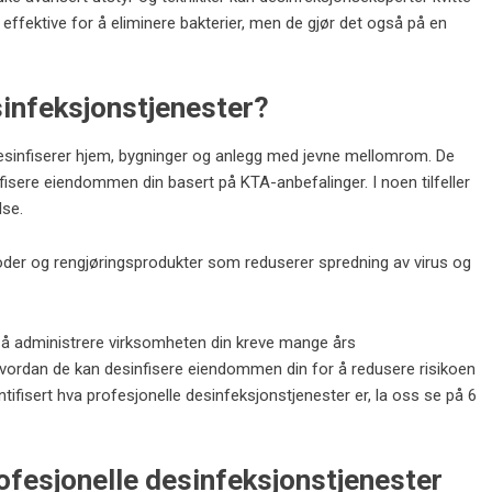
e effektive for å eliminere bakterier, men de gjør det også på en
sinfeksjonstjenester?
desinfiserer hjem, bygninger og anlegg med jevne mellomrom. De
nfisere eiendommen din basert på KTA-anbefalinger. I noen tilfeller
se.
toder og rengjøringsprodukter som reduserer spredning av virus og
r å administrere virksomheten din kreve mange års
hvordan de kan desinfisere eiendommen din for å redusere risikoen
ifisert hva profesjonelle desinfeksjonstjenester er, la oss se på 6
rofesjonelle desinfeksjonstjenester