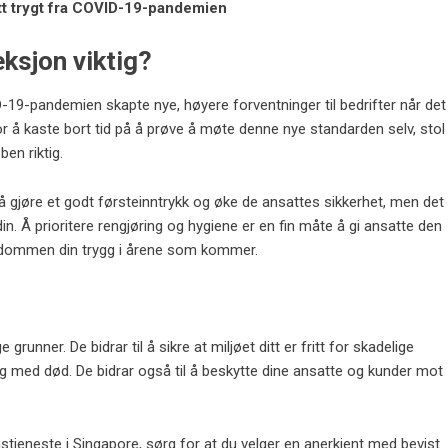
itt trygt fra COVID-19-pandemien
eksjon viktig?
-19-pandemien skapte nye, høyere forventninger til bedrifter når det
for å kaste bort tid på å prøve å møte denne nye standarden selv, stol
en riktig.
 å gjøre et godt førsteinntrykk og øke de ansattes sikkerhet, men det
din. Å prioritere rengjøring og hygiene er en fin måte å gi ansatte den
endommen din trygg i årene som kommer.
runner. De bidrar til å sikre at miljøet ditt er fritt for skadelige
og med død. De bidrar også til å beskytte dine ansatte og kunder mot
stjeneste i Singapore, sørg for at du velger en anerkjent med bevist