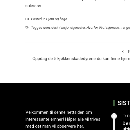
suksess.
Posted in
Hjem og hage
Tagged
dem
,
desinfeksjonstjenester
,
Hvorfor
,
Profesjonelle
,
trenge
P
Oppdag de 5 kjøkkenskadedyrene du kan finne hj
SIS
Velkommen til denne nettsiden om
D
interessante emner! Håper alle vil trives
Der
med det man vil observere her.
ult