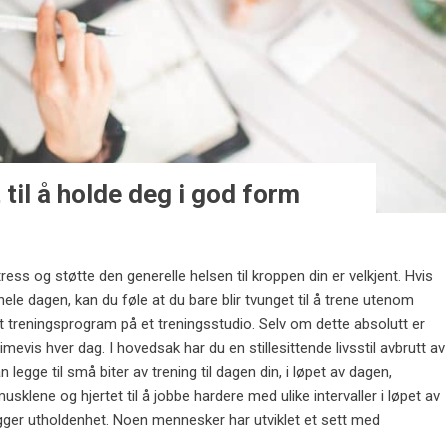
 til å holde deg i god form
ess og støtte den generelle helsen til kroppen din er velkjent. Hvis
hele dagen, kan du føle at du bare blir tvunget til å trene utenom
 et treningsprogram på et treningsstudio. Selv om dette absolutt er
 timevis hver dag. I hovedsak har du en stillesittende livsstil avbrutt av
 legge til små biter av trening til dagen din, i løpet av dagen,
sklene og hjertet til å jobbe hardere med ulike intervaller i løpet av
ygger utholdenhet. Noen mennesker har utviklet et sett med