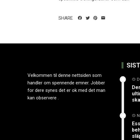
SHARE
SIS
Velkommen til denne nettsiden som
D
handler om spennende emner. Jobber
Der
for dere synes det er ok med det man
ult
kan observere .
ska
N
Ess
beh
slä