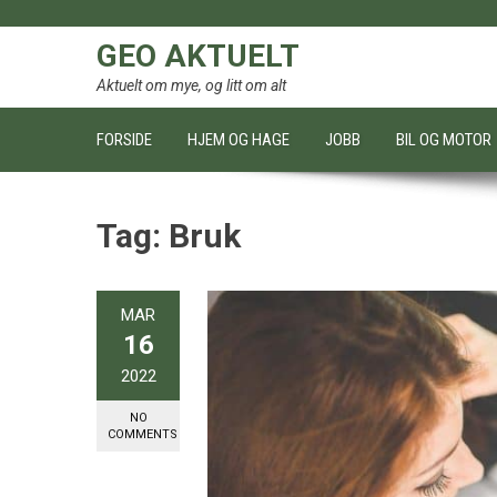
Skip
to
GEO AKTUELT
content
Aktuelt om mye, og litt om alt
FORSIDE
HJEM OG HAGE
JOBB
BIL OG MOTOR
Tag:
Bruk
MAR
16
2022
NO
COMMENTS