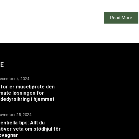
Read More
TE
ecember 4, 2024
for er musebørste den
imate løsningen for
dedyrsikring i hjemmet
ovember 25, 2024
entiella tips: Allt du
över veta om stödhjul för
pvagnar