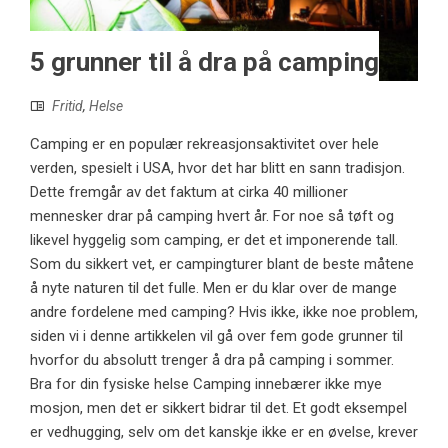
5 grunner til å dra på camping
Fritid
,
Helse
Camping er en populær rekreasjonsaktivitet over hele
verden, spesielt i USA, hvor det har blitt en sann tradisjon.
Dette fremgår av det faktum at cirka 40 millioner
mennesker drar på camping hvert år. For noe så tøft og
likevel hyggelig som camping, er det et imponerende tall.
Som du sikkert vet, er campingturer blant de beste måtene
å nyte naturen til det fulle. Men er du klar over de mange
andre fordelene med camping? Hvis ikke, ikke noe problem,
siden vi i denne artikkelen vil gå over fem gode grunner til
hvorfor du absolutt trenger å dra på camping i sommer.
Bra for din fysiske helse Camping innebærer ikke mye
mosjon, men det er sikkert bidrar til det. Et godt eksempel
er vedhugging, selv om det kanskje ikke er en øvelse, krever