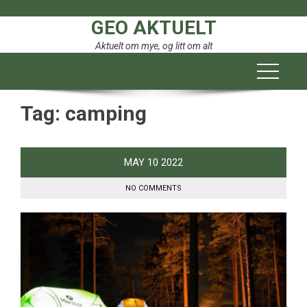
Skip
GEO AKTUELT
to
content
Aktuelt om mye, og litt om alt
Tag:
camping
MAY
10
2022
NO COMMENTS