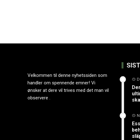
SIS
Velkommen til denne nyhetssiden som
D
handler om spennende emner! Vi
Der
ønsker at dere vil trives med det man vil
ult
observere .
ska
N
Ess
beh
slä