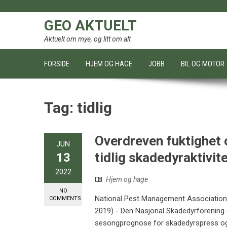
Skip
to
GEO AKTUELT
content
Aktuelt om mye, og litt om alt
FORSIDE
HJEM OG HAGE
JOBB
BIL OG MOTOR
Tag:
tidlig
Overdreven fuktighet o
JUN
tidlig skadedyraktivit
13
2022
Hjem og hage
NO
National Pest Management Association
COMMENTS
2019) - Den Nasjonal Skadedyrforening 
sesongprognose for skadedyrspress og a