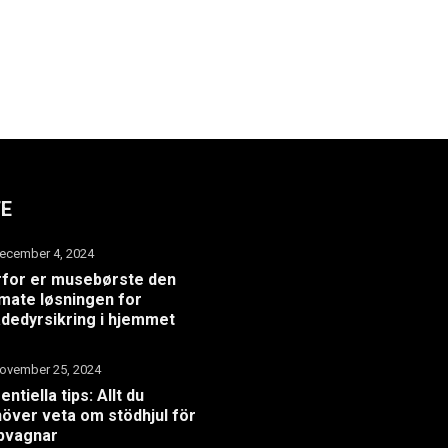
TE
ecember 4, 2024
for er musebørste den
imate løsningen for
dedyrsikring i hjemmet
ovember 25, 2024
entiella tips: Allt du
över veta om stödhjul för
pvagnar