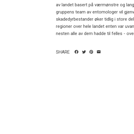
av landet basert på værmønstre og lang
gruppens team av entomologer vil gjenv
skadedyrbestander øker tidlig i store 
regioner over hele landet enten var uvan
nesten alle av dem hadde til felles - over
SHARE